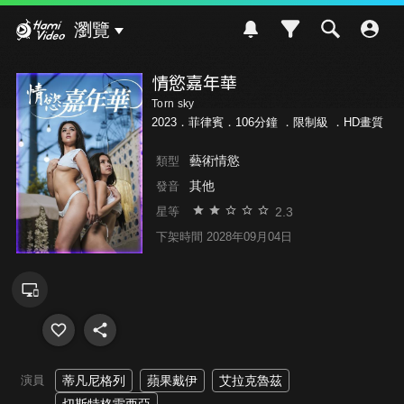
Hami Video
瀏覽
情慾嘉年華
Torn sky
2023．菲律賓．106分鐘 ．
限制級
．HD畫質
藝術情慾
類型
其他
發音
2.3
星等
下架時間 2028年09月04日
演員
蒂凡尼格列
蘋果戴伊
艾拉克魯茲