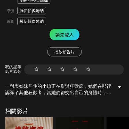
切斯特格雷西亞
羅伊帕傑姆納
導演
羅伊帕傑姆納
編劇
請先登入
播放預告片
我的星等
影片給分
一對表姊妹居住的小鎮正在舉辦狂歡節，她們在那裡
認識了其他狂歡者，當她們都交出自己的身體時，夢
想逐漸崩裂…
相關影片