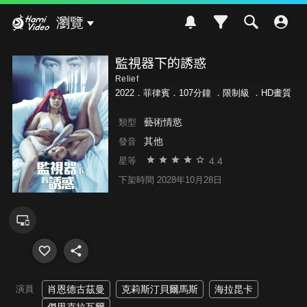
Hami Video
瀏覽
監視器下的誘惑
Relief
2022．菲律賓．107分鐘 ．
限制級
．HD畫質
藝術情慾
類型
其他
發音
4.4
星等
下架時間 2028年10月28日
演員
肖恩德古茲曼
克莉斯汀貝爾馬斯
海拉昆卡