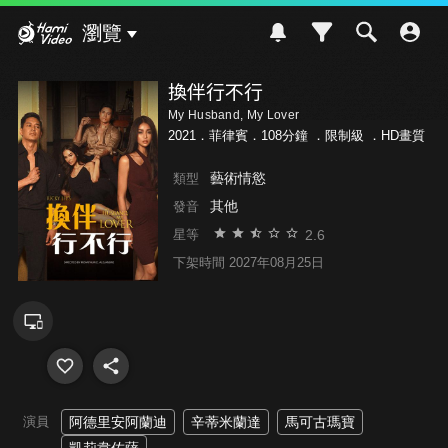
Hami Video
瀏覽
換伴行不行
My Husband, My Lover
2021．菲律賓．108分鐘 ．
限制級
．HD畫質
藝術情慾
類型
其他
發音
2.6
星等
下架時間 2027年08月25日
演員
阿德里安阿蘭迪
辛蒂米蘭達
馬可古瑪寶