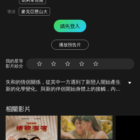
凱莉韋佐薩
麥克亞歷山大
導演
請先登入
播放預告片
我的星等
影片給分
失和的情侶關係，從其中一方遇到了新戀人開始產生
新的化學變化。與新的伴侶開始身體上的接觸，內心
的躁動無處安放。
相關影片