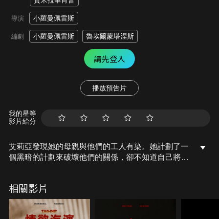
賈米拉畢肖普
小羅曼佩雷斯
導演
小羅曼佩雷斯
魯埃爾蒙塔涅斯
編劇
請先登入
播放預告片
我的星等
影片給分
艾莉亞發現她的母親與他們的工人有染。她計劃了一
個黑暗的計劃來破壞他們的關係，卻不知道自己將被
誘惑所傷害。
相關影片