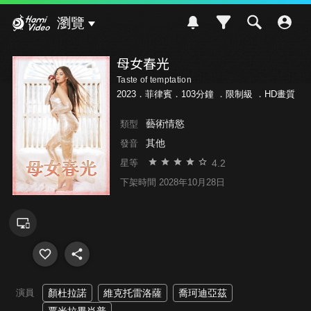
Hami Video
瀏覽
母女春光
Taste of temptation
2023．菲律賓．103分鐘 ．
限制級
．HD畫質
藝術情慾
類型
其他
發音
4.2
星等
下架時間 2028年10月28日
演員
顏杜拉諾
維克托雷洛薩
喬珂迪亞茲