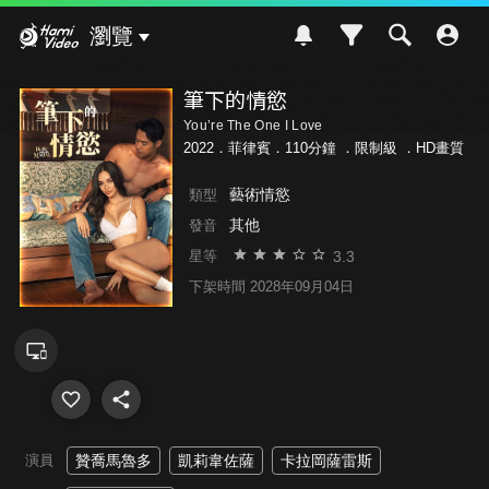
Hami Video
瀏覽
筆下的情慾
You’re The One I Love
2022．菲律賓．110分鐘 ．
限制級
．HD畫質
藝術情慾
類型
其他
發音
3.3
星等
下架時間 2028年09月04日
演員
贊喬馬魯多
凱莉韋佐薩
卡拉岡薩雷斯