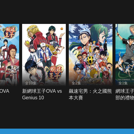
全10集
全2集
全1集
OVA
新網球王子OVA vs
飆速宅男：火之國熊
網球王子
Genius 10
本大賽
部的禮