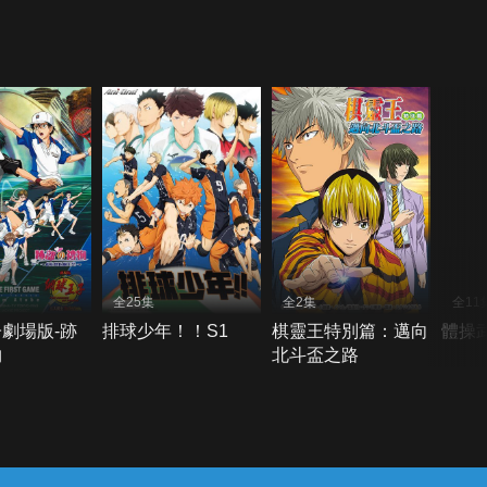
全25集
全2集
全11
劇場版-跡
排球少年！！S1
棋靈王特別篇：邁向
體操
物
北斗盃之路