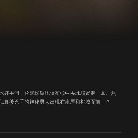
球好手們，於網球聖地溫布頓中央球場齊聚一堂。然
似幕後兇手的神秘男人出現在龍馬和桃城面前！？