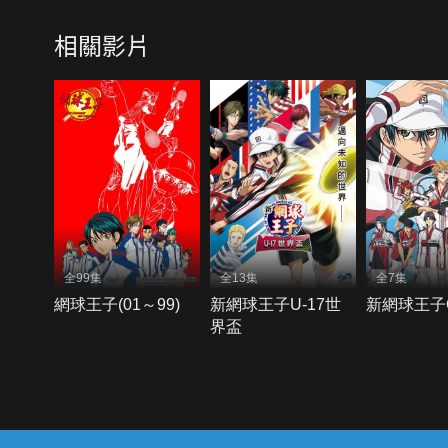
相關影片
全99集
全13集
全7集
網球王子(01～99)
新網球王子U-17世
新網球王子
界盃
{{notifyMsg}}