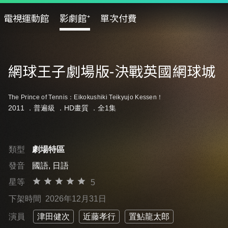
電視運動館
影劇館⁺
單次付費
網球王子劇場版-決戰英國網球城
The Prince of Tennis：Eikokushiki Teikyujo Kessen！
2011 ．
普遍級
．HD畫質 ．全1集
類型
劇場特區
發音
國語, 日語
星等
5
下架時間
2026年12月31日
演員
津田健次
近藤孝行
置鮎龍太郎