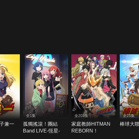
全1集
全203集
全25集
子兼一
孤獨搖滾！團結
家庭教師HITMAN
棒球大聯
Band LIVE-恆星-
REBORN！