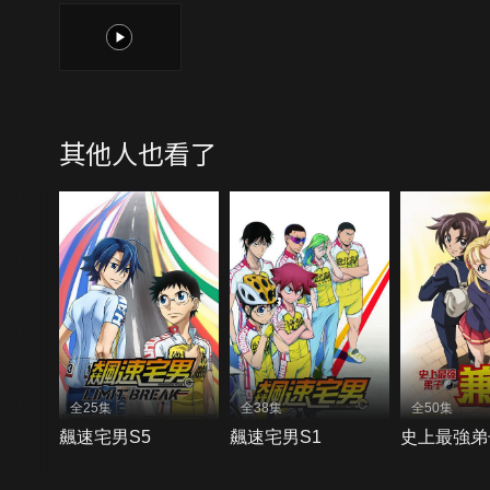
1
其他人也看了
全25集
全38集
全50集
飆速宅男S5
飆速宅男S1
史上最強弟