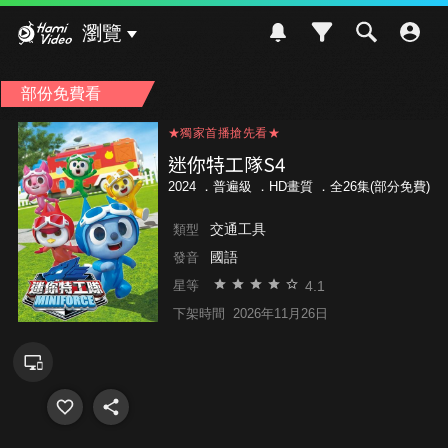
Hami Video
瀏覽
部份免費看
★獨家首播搶先看★
★獨家首播搶先看★
★獨家首播搶先看★
迷你特工隊S4
2024 ．
普遍級
．HD畫質 ．全26集(部分免費)
交通工具
類型
國語
發音
4.1
星等
下架時間
2026年11月26日