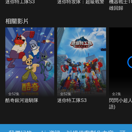
迷你特工隊S3
迷你特攻隊：超級戰警
機器戰士T
雄回歸
相關影片
全52集
全52集
全2集
酷奇銀河遊騎隊
迷你特工隊S3
閃閃小超人
語)