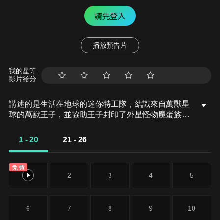
請先登入
播放預告片
我的星等
影片給分
講述的是生活在地球的迷你特工隊，結識來自萬獸星
球的萬獸王子，並協助王子封印了外星怪物魔蛋族，
也打敗了魔蛋族的頭目魔蛋王，成功保護地球，也幫
助萬獸王族重返家園的故事。
1 - 20
21 - 26
免費
1
2
3
4
5
6
7
8
9
10