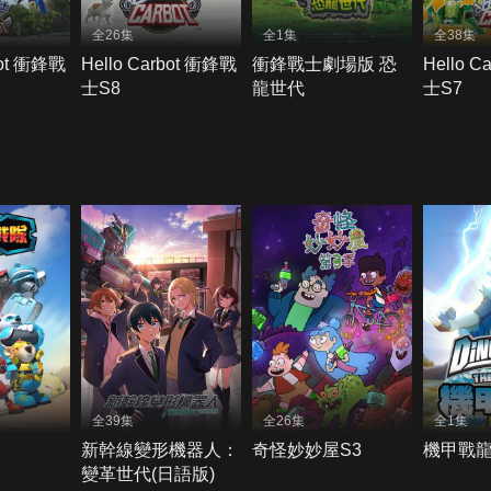
全26集
全1集
全38集
bot 衝鋒戰
Hello Carbot 衝鋒戰
衝鋒戰士劇場版 恐
Hello C
士S8
龍世代
士S7
全39集
全26集
全1集
新幹線變形機器人：
奇怪妙妙屋S3
機甲戰
變革世代(日語版)