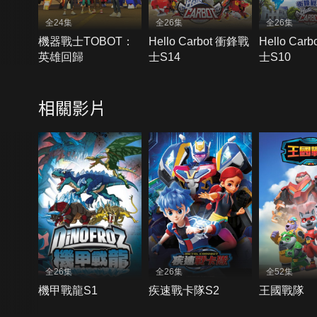
全24集
全26集
全26集
機器戰士TOBOT：
Hello Carbot 衝鋒戰
Hello Car
英雄回歸
士S14
士S10
相關影片
全26集
全26集
全52集
機甲戰龍S1
疾速戰卡隊S2
王國戰隊