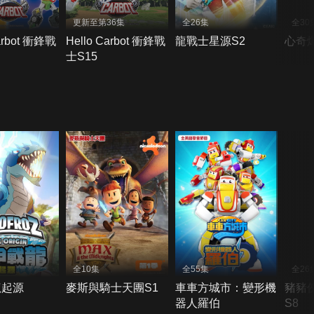
更新至第36集
全26集
全30
arbot 衝鋒戰
Hello Carbot 衝鋒戰
龍戰士星源S2
心奇
士S15
全10集
全55集
全26
龍起源
麥斯與騎士天團S1
車車方城市：變形機
豬豬
器人羅伯
S8