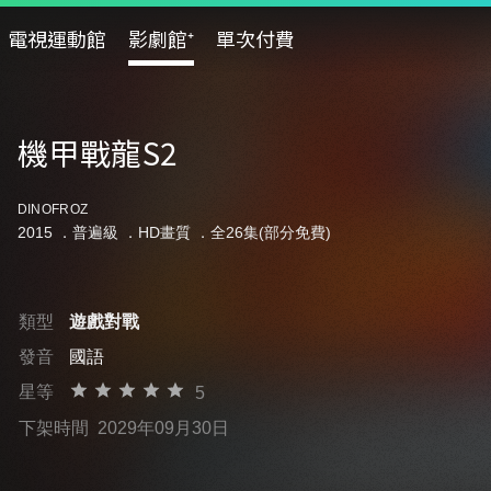
電視運動館
影劇館⁺
單次付費
機甲戰龍S2
DINOFROZ
2015 ．
普遍級
．HD畫質 ．全26集(部分免費)
類型
遊戲對戰
發音
國語
星等
5
下架時間
2029年09月30日