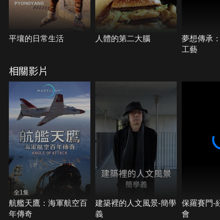
平壤的日常生活
人體的第二大腦
夢想傳承
工藝
相關影片
全1集
航艦天鷹：海軍航空百
建築裡的人文風景-簡學
保羅賽門-
年傳奇
義
會