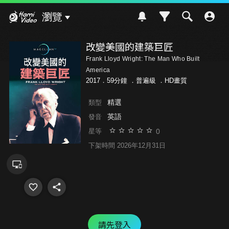
Hami Video
瀏覽
改變美國的建築巨匠
Frank Lloyd Wright: The Man Who Built
America
2017．59分鐘 ．
普遍級
．HD畫質
精選
類型
英語
發音
0
星等
下架時間 2026年12月31日
請先登入