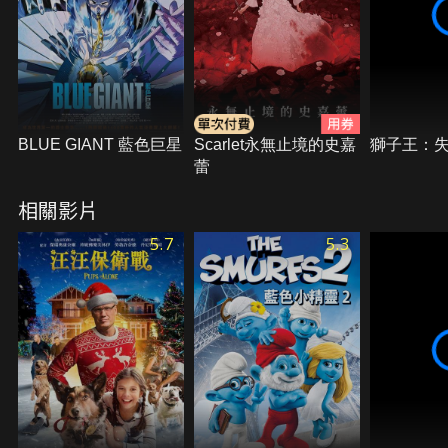
BLUE GIANT 藍色巨星
Scarlet永無止境的史嘉
獅子王：
蕾
相關影片
5.7
5.3