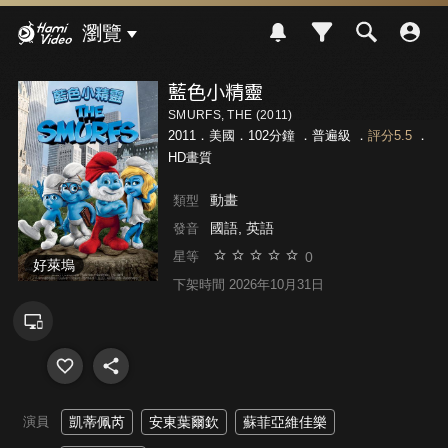
Hami Video
瀏覽
藍色小精靈
SMURFS, THE (2011)
2011．美國．102分鐘 ．
普遍級
．
評分5.5
．
HD畫質
動畫
類型
國語, 英語
發音
0
星等
好萊塢
下架時間 2026年10月31日
演員
凱蒂佩芮
安東葉爾欽
蘇菲亞維佳樂