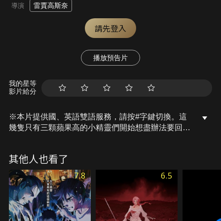
雷賈高斯奈
導演
請先登入
播放預告片
我的星等
影片給分
※本片提供國、英語雙語服務，請按#字鍵切換。這
幾隻只有三顆蘋果高的小精靈們開始想盡辦法要回到
家鄉，這期間他們必須要擺脫賈不妙和大笨貓的糾
纏，還要趕在難得的「藍月」出現時，找到回家的神
其他人也看了
秘路徑…，他們是否能夠順利找到回家的路？而過程
中與人類的互動又會摩擦出什麼有趣的事呢？
7.8
6.5