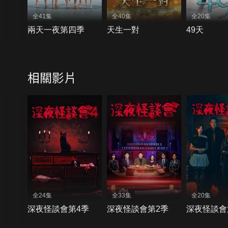
全41集
全40集
全20集
兩天一夜第四季
天生一對
49天
相關影片
全24集
全33集
全20集
深夜怪談會第4季
深夜怪談會第2季
深夜怪談會