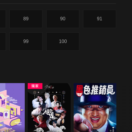
89
90
91
99
100