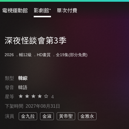
電視運動館
影劇館⁺
單次付費
深夜怪談會第3季
2026 ．
輔12級
．HD畫質 ．全19集(部分免費)
類型
韓綜
發音
韓語
星等
4
下架時間
2027年08月31日
演員
金九拉
金淑
黃帝聖
金雅永