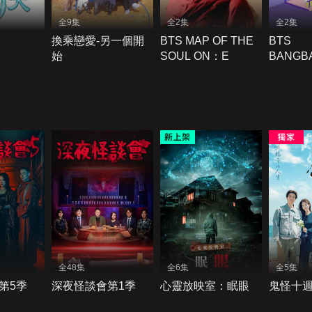
全9集
全2集
全2集
換乘戀愛-另一個開
BTS MAP OF THE
BTS
始
SOUL ON：E
BANGB
THE LI
全48集
全6集
全5集
第5季
深夜怪談會第1季
心靈放映室：眠眼
鬼怪十