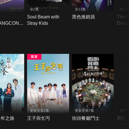
全2集
全13集
全11
Soul Beam with
黑色推銷員
The O
ANGCON
Stray Kids
Docto
VE
＋VN S
更新至第2集
更新至第7集
更新至
週年之旅
王子與乞丐
街頭餐廳鬥士
拜託