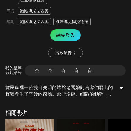
理查德索拉諾
鮑比博尼法西奧
導演
鮑比博尼法西奧
維羅邁克爾拉德拉
編劇
請先登入
播放預告片
我的星等
影片給分
貧民窟裡一位雙目失明的旅館老闆娘對房客們發出的
聲響產生了奇妙的感應。那些瑣碎、細微的動靜，竟
意外喚醒了她內心深處壓抑已久的感官慾望。
相關影片