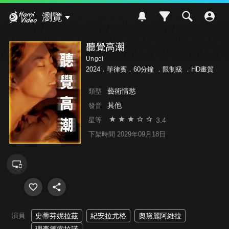
Hami Video
瀏覽
聽覺高潮
Ungol
2024．菲律賓．60分鐘 ．
限制級
．HD畫質
藝術情慾
類型
其他
發音
3.4
星等
下架時間 2029年09月18日
演員
史蒂芬妮拉茲
紀安拉尤格
奧黛麗阿維拉