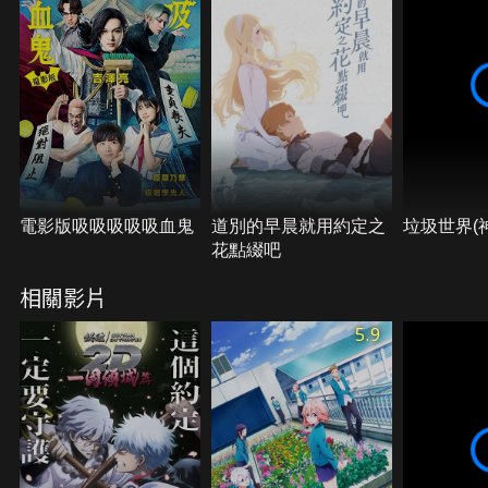
電影版吸吸吸吸吸血鬼
道別的早晨就用約定之
垃圾世界(
花點綴吧
相關影片
5.9