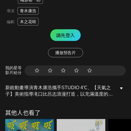
梅原裕一郎
青木康浩
導演
木之花咲
編劇
請先登入
播放預告片
我的星等
影片給分
新銳動畫導演青木康浩攜手STUDIO 4℃、【天氣之
子】美術指導滝口比呂志浪漫打造，以充滿溫度的手
繪畫風，譜出一段跨越海洋與陸地的純愛戀曲。平凡
上班族史蒂芬經歷一場偶然事故後，竟被海洋王國的
其他人也看了
人魚公主恰歐當眾求婚。這段突如其來的愛情，不只
讓史蒂芬的生活天翻地覆，更喚醒了深埋已久的童年
7.2
回憶…