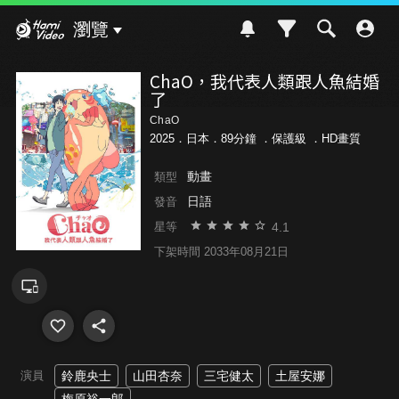
Hami Video
瀏覽
ChaO，我代表人類跟人魚結婚
了
ChaO
2025．日本．89分鐘 ．
保護級
．HD畫質
動畫
類型
日語
發音
4.1
星等
下架時間 2033年08月21日
演員
鈴鹿央士
山田杏奈
三宅健太
土屋安娜