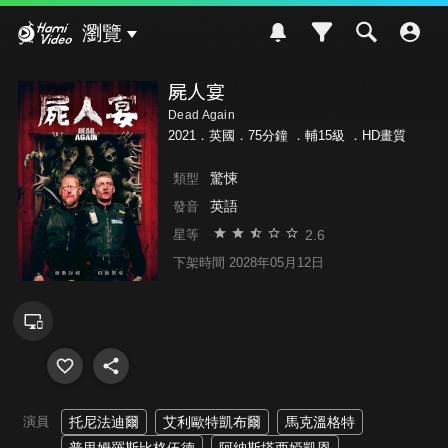
Hami Video
瀏覽
屍人宴
Dead Again
2021．英國．75分鐘 ．
輔15級
．HD畫質
驚悚
類型
英語
發音
2.6
星等
下架時間 2028年05月12日
演員
托尼法迪爾
艾利歐特凱布爾
馬克溫格特