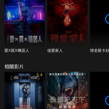
愛X屍X機器人
侵愛家人
狸老屍卡
相關影片
5.4