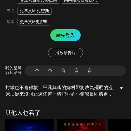
普里姆羅斯比格伍德
阿納斯塔西婭凱恩
史蒂文M.史密斯
導演
史蒂文M史密斯
編劇
請先登入
播放預告片
我的星等
影片給分
封城也不會得救…平凡無聊的鄉村即將成為殭屍的溫
床…從來沒阻止過任何一樁犯罪的小鎮警長即將退
休，接任他位置的是個剛從警察學校畢業的菜鳥，在
他們交接的當天，喪屍病毒爆發，成群的喪屍湧入小
其他人也看了
鎮，這時候封城還來得及嗎？！