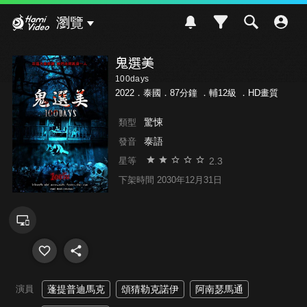
Hami Video
瀏覽
鬼選美
100days
2022．泰國．87分鐘 ．
輔12級
．HD畫質
驚悚
類型
泰語
發音
2.3
星等
下架時間 2030年12月31日
演員
蓬提普迪馬克
頌猜勒克諾伊
阿南瑟馬通