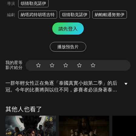
頌猜勒克諾伊
導演
納塔武特胡塔吉特
頌猜勒克諾伊
納帕帕通努努伊
編劇
請先登入
播放預告片
我的星等
影片給分
一群年輕女性正在角逐「泰國真實小姐第二季」的后
冠。今年的比賽將與以往不同，參賽者必須身著泰國
古代服飾。這些年輕女性被要求進入一片森林，並在
那裡居留，以學習紀律、團結、善良，以及最重要的
其他人也看了
一點：成為一名倖存者。最終，最堅韌的一位將獲得
一千萬泰銖，成為贏家。然而，她們幾乎不知道，在
5.8
這片森林裡，她們並非孤身一人。