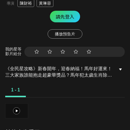
陳財裕
黃琳容
導演
請先登入
播放預告片
我的星等
影片給分
《全民星攻略》新春開年，迎春納福！馬年好運來！
三大家族誰能抱走超豪華獎品？馬年犯太歲生肖除了
馬還有鼠牛兔，其中「兔」屬於「沖太歲」還是「破
太歲」？據統計年貨大街十大必買零食聲量排行榜，
1 - 1
第一名是「年糕」還是「瓜子」？請鎖定《全民星攻
略》特別節目。本集來賓：Ozone家族：周祖安、周
子翔、黃文廷、林佳辰、李哲言。喜劇家族：曾博
1
恩、喬瑟夫、怡岑、里唯、陳大天。愛漂亮家族：朱
芯儀、徐小可、詹璇依、安苡愛、柴克。