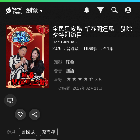
Hami Video
瀏覽
全民星攻略-新春開運馬上發除
夕特別節目
Dee Girls Talk
2026 ．
普遍級
．HD畫質 ．全1集
綜藝
類型
國語
發音
3.5
星等
下架時間
2027年02月11日
演員
曾國城
蔡尚樺