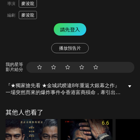
麥浚龍
導演
麥浚龍
編劇
請先登入
播放預告片
我的星等
影片給分
『★獨家搶先看 ★金城武睽違8年重返大銀幕之作』
一場突然而來的爆炸事件令香港富商殞命，牽引出販
毒者與反毒者之間的角力。富商繼承人不惜一切製造
社會混亂，為的竟是一個至善的理由「一個沒有毒品
其他人也看了
的世界」，比想像中更可怕、更混亂，結局誰來撥亂
反正？
6.6