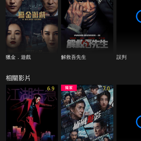
獵金．遊戲
解救吾先生
誤判
相關影片
6.9
7.0