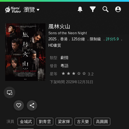
Hami Video
瀏覽
風林火山
Sons of the Neon Night
2025．香港．125分鐘 ．
限制級
．
評分5.9
．
HD畫質
劇情
類型
粵語
發音
3.2
星等
下架時間 2029年12月31日
演員
金城武
劉青雲
梁家輝
古天樂
高圓圓