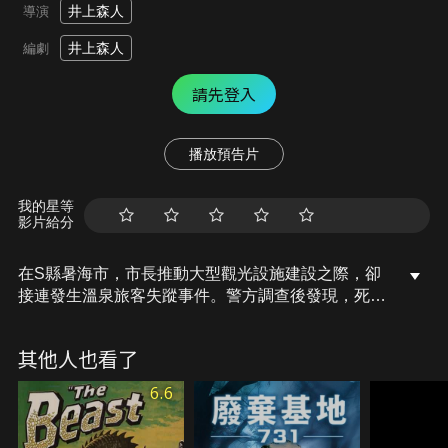
井上森人
導演
井上森人
編劇
請先登入
播放預告片
我的星等
影片給分
在S縣暑海市，市長推動大型觀光設施建設之際，卻
接連發生溫泉旅客失蹤事件。警方調查後發現，死者
皆遭鯊魚襲擊。警察署長與海洋生物學博士進一步揭
開驚人真相——太古時代甦醒的凶殘鯊魚，正穿梭於
其他人也看了
市內各地溫泉之間，肆虐人群！
6.6