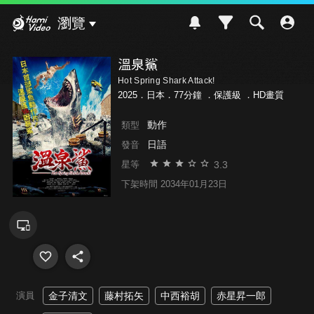
Hami Video
瀏覽
溫泉鯊
Hot Spring Shark Attack!
2025．日本．77分鐘 ．
保護級
．HD畫質
動作
類型
日語
發音
3.3
星等
下架時間 2034年01月23日
演員
金子清文
藤村拓矢
中西裕胡
赤星昇一郎