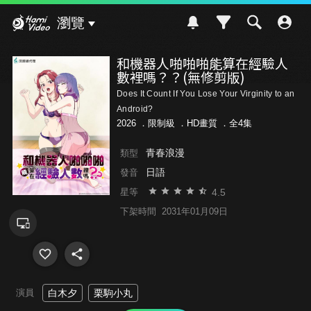
Hami Video
瀏覽
和機器人啪啪啪能算在經驗人
數裡嗎？？(無修剪版)
Does It Count If You Lose Your Virginity to an
Android?
2026 ．
限制級
．HD畫質 ．全4集
青春浪漫
類型
日語
發音
4.5
星等
下架時間
2031年01月09日
演員
白木夕
栗駒小丸