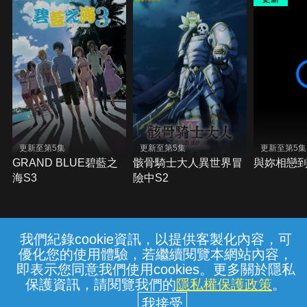
更新至第5集
更新至第5集
更新至第5集
GRAND BLUE碧藍之
骸骨騎士大人異世界冒
與妳相戀
海S3
險中S2
我們紀錄cookie資訊，以提供客製化內容，可
{{notifyMsg}}
優化您的使用體驗，若繼續閱覽本網站內容，
常見問題
線上客服
服務條款
隱私權保護
即表示您同意我們使用cookies。更多關於隱私
保護資訊，請閱覽我們的
隱私權保護政策
。
中華電信股份有限公司個人家庭分公司
(統一編號：96979949) © 2026