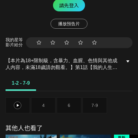
請先登入
播放預告片
我的星等
影片給分
【本片為18+限制級，含暴力、血腥、色情與其他成
人內容，未滿18歲請勿觀看。】第1話【我的人生可
能要結束了】，在大型家電製造商工作的津田茜
(28)，雖然事業順利、飽受同事景仰，私生活卻慘不
1-2 - 7-9
忍睹！房間髒亂又酒精成癮的她，在喝醉時下單買了
家事用的機器人。然而幾天後，寄到她家的卻是「成
人用」的機器人撫子……？第2話【全部都超有問題
1-2
4
6
7-9
的啦】，茜一邊嘆著氣，一邊比平常還早回到家。這
也不能怪她，因為這陣子她家多了一個成人用的非法
機器人撫子！由於剛來到家裡的撫子沒有內褲能穿，
其他人也看了
兩人一起出門採購。買完之後，去廁所穿內褲的撫子
卻遲遲沒有回來……？