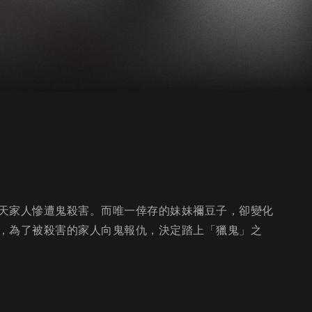
天家人慘遭鬼殺害。而唯一倖存的妹妹禰豆子，卻變化
，為了被殺害的家人向鬼報仇，決定踏上「獵鬼」之