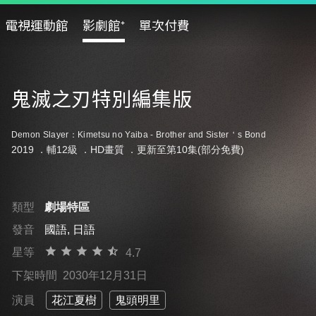
電視運動館
影劇館⁺
單次付費
鬼滅之刃特別編集版
Demon Slayer：Kimetsu no Yaiba - Brother and Sister＇s Bond
2019 ．
輔12級
．HD畫質 ．更新至第10集(部分免費)
類型
劇場特區
發音
國語, 日語
星等
4.7
下架時間
2030年12月31日
演員
花江夏樹
鬼頭明里