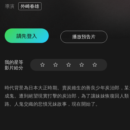
導演
外崎春雄
請先登入
播放預告片
我的星等
影片給分
時代背景為日本大正時期。賣炭維生的善良少年炭治郎，某
成鬼。遭到絕望現實打擊的炭治郎，為了讓妹妹恢復回人類
路。人鬼交織的悲憤兄妹故事，現在開始了。