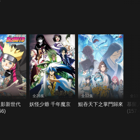
語
全26集
全12集
全13
火影新世代
妖怪少爺 千年魔京
鯤吞天下之掌門歸來
慕留
6)
(157