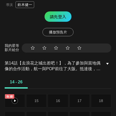
鈴木健一
導演
請先登入
播放預告片
我的星等
影片給分
第14話【去浪花之城出差吧！】，為了參加與當地偶
像的合作活動，航一與POP前往了大阪。抵達後，他
們遇見的是BMI英雄．肥膠以及當地偶像．蟹子的蟹
屋敷莫妮卡。就在活動看似相當順利之際，背後似乎
14 - 26
卻正在進行非法藥物交易…？另一方面，抹消磁頭也
正在鳴羽田調查關於觸發的相關線索…。
免費
14
15
16
17
18