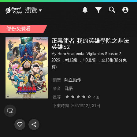
Hami Video
瀏覽
部份免費看
正義使者-我的英雄學院之非法
英雄S2
My Hero Academia: Vigilantes Season 2
2026 ．
輔12級
．HD畫質 ．全13集(部分免
費)
熱血動作
類型
日語
發音
4.8
星等
下架時間
2027年12月31日