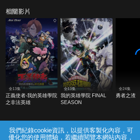
相關影片
全13集
全13集
全24集
正義使者-我的英雄學院
我的英雄學院 FINAL
勇者之渣
之非法英雄
SEASON
我們紀錄cookie資訊，以提供客製化內容，可
{{notifyMsg}}
優化您的使用體驗，若繼續閱覽本網站內容，