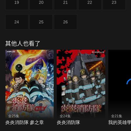
19
20
21
22
23
24
25
26
其他人也看了
全25集
全24集
全21集
炎炎消防隊 參之章
炎炎消防隊
我的英雄學