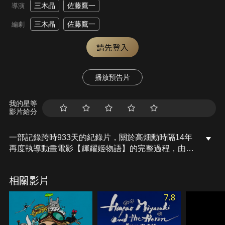
三木晶
佐藤鷹一
導演
三木晶
佐藤鷹一
編劇
請先登入
播放預告片
我的星等
影片給分
一部記錄跨時933天的紀錄片，關於高畑勳時隔14年
再度執導動畫電影【輝耀姬物語】的完整過程，由製
作過程到院線上映完整實錄。高畑勳開創性的視覺表
現，背景和人物融為一體，如同一張張古典水墨畫在
相關影片
移動，為了實現這一目標，吉卜力工作室內部成立了
新的第七工作室，並開始嘗試突破動畫表達的界限。
7.8