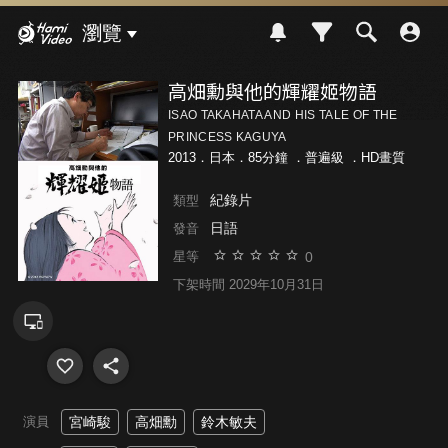
Hami Video
瀏覽
高畑勳與他的輝耀姬物語
ISAO TAKAHATA AND HIS TALE OF THE
PRINCESS KAGUYA
2013．日本．85分鐘 ．
普遍級
．HD畫質
紀錄片
類型
日語
發音
0
星等
下架時間 2029年10月31日
演員
宮崎駿
高畑勳
鈴木敏夫