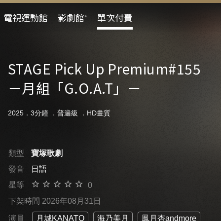
電視運動館
影劇館⁺
單次付費
STAGE Pick Up Premium#155
－月組「G.O.A.T」－
2025．3分鐘 ．
普遍級
．HD畫質
類型
寶塚歌劇
發音
日語
星等
0
下架時間 2026年08月31日
演員
月城KANATO
海乃美月
鳳月杏andmore