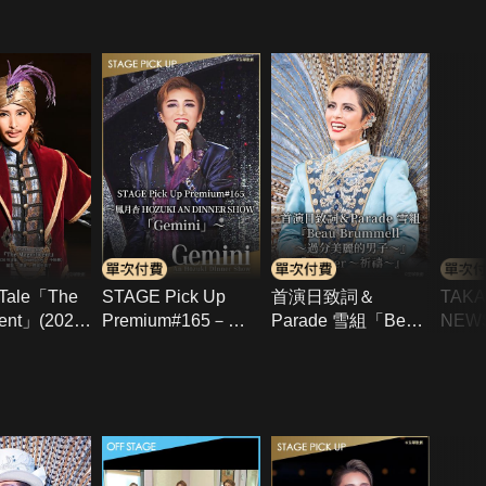
l Tale「The
STAGE Pick Up
首演日致詞＆
TAK
cent」(2020
Premium#165－鳳
Parade 雪組「Beau
NEWS
amacity･
月杏 HOZUKI AN
Brummell－過分美
組TO
DINNER
麗的男子－」
突撃R
SHOW「Gemini」
「Prayer－祈禱－」
－