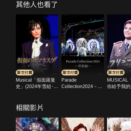
其他人也看了
Musical「假面羅曼
Parade
MUSICAL「
史」(2024年雪組･全
Collection2024－星
你給予我的
國)
組篇－
(2023年月
千秋樂)
相關影片