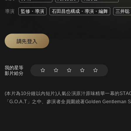
導演
監修・導演
石田昌也構成・導演・編舞
三井聡
請先登入
我的星等
影片給分
(本片為10分鐘以內短片)人氣公演原汁原味精華一幕的STAG
「G.O.A.T」之中、參演者全員圍繞著Golden Gentlema