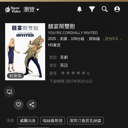
Hami Video
瀏覽
囍宴鬧雙胞
YOU’RE CORDIALLY INVITED
2025．美國．109分鐘 ．
限制級
．
評分5.5
．
HD畫質
喜劇
類型
英語
發音
0
星等
好萊塢
下架時間 2027年05月11日
演員
威爾法洛
瑞絲薇斯朋
潔芮汀薇思瓦納森