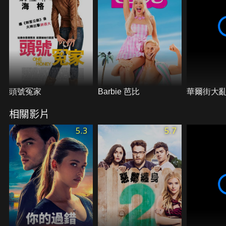
頭號冤家
Barbie 芭比
華爾街大
相關影片
5.3
5.7