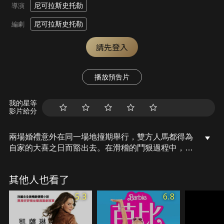
尼可拉斯史托勒
導演
尼可拉斯史托勒
編劇
請先登入
播放預告片
我的星等
影片給分
兩場婚禮意外在同一場地撞期舉行，雙方人馬都得為
自家的大喜之日而豁出去。在滑稽的鬥狠過程中，一
方的準丈人與另一位新娘的姐妹爆發了一場大混戰。
為了守護親人的終身大事，他們將無所不用其極。
其他人也看了
5.3
6.8