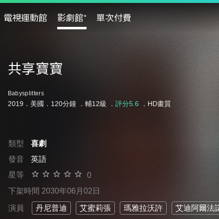
電視運動館
影劇館⁺
單次付費
共享寶寶
Babysplitters
2019．美國．120分鐘 ．
輔12級
．
評分5.6
．HD畫質
類型
喜劇
發音
英語
星等
0
下架時間 2030年06月02日
演員
丹尼普迪
艾蜜莉張
瑪雅拉沃許
艾迪阿爾法