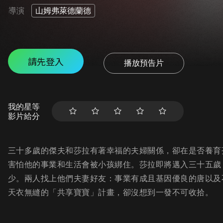
導演
山姆弗萊德蘭德
請先登入
播放預告片
我的星等
影片給分
三十多歲的傑夫和莎拉有著幸福的夫婦關係，卻在是否養育
害怕他的事業和生活會被小孩綁住。莎拉即將邁入三十五歲
少。兩人找上他們夫妻好友：事業有成且基因優良的唐以及
天衣無縫的「共享寶寶」計畫，卻沒想到一發不可收拾。