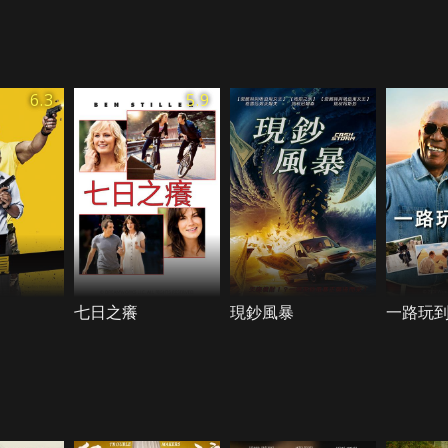
6.3
5.9
七日之癢
現鈔風暴
一路玩