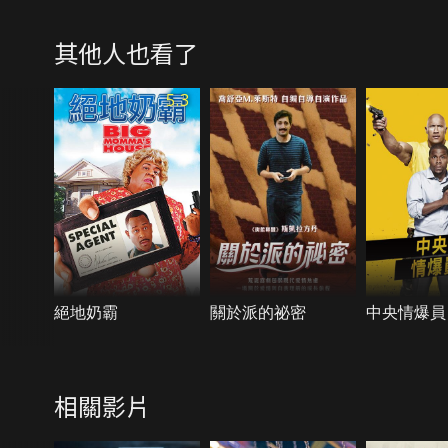
其他人也看了
5.3
絕地奶霸
關於派的祕密
中央情爆員
相關影片