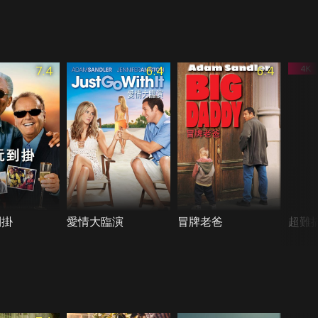
7.4
6.4
6.4
到掛
愛情大臨演
冒牌老爸
超難