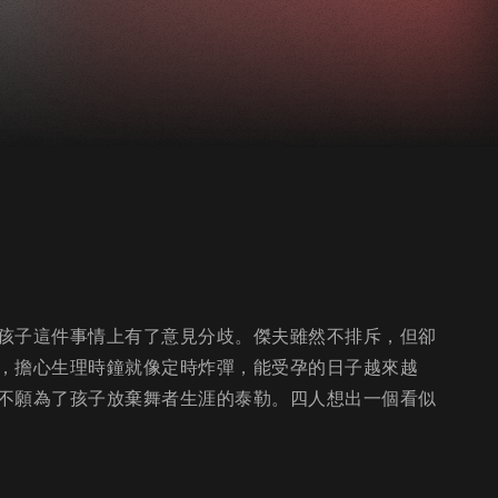
孩子這件事情上有了意見分歧。傑夫雖然不排斥，但卻
，擔心生理時鐘就像定時炸彈，能受孕的日子越來越
不願為了孩子放棄舞者生涯的泰勒。四人想出一個看似