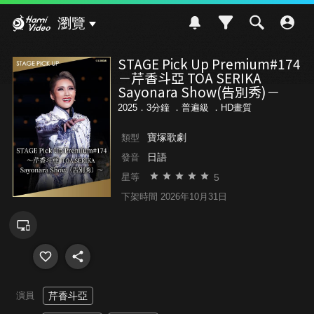
Hami Video
瀏覽
STAGE Pick Up Premium#174
－芹香斗亞 TOA SERIKA
Sayonara Show(告別秀)－
2025．3分鐘 ．
普遍級
．HD畫質
寶塚歌劇
類型
日語
發音
5
星等
下架時間 2026年10月31日
演員
芹香斗亞