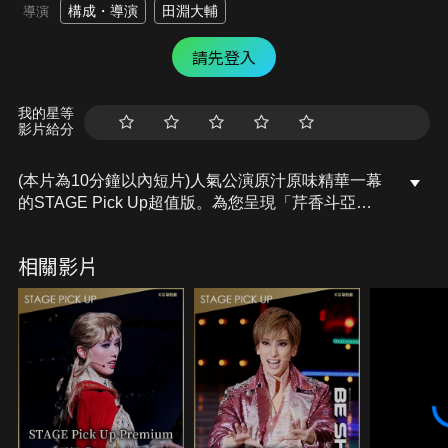
構成・導演
田淵大輔
導演
請先登入
我的星等
影片給分
(本片為10分鐘以內短片)人氣公演原汁原味精華一幕
的STAGE Pick Up超值版。為您呈現「芹香斗亞
TOA SERIKA Sayonara Show(告別秀)」當中，芹香
衷心高歌「群盗-Die Rauber-」「♪Future
相關影片
Revolution」的場景！