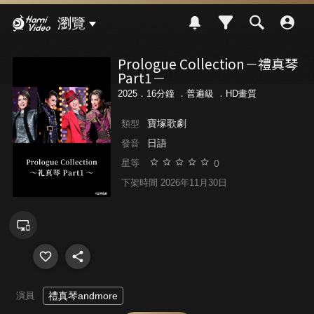
Hami Video
瀏覽
Prologue Collection－禮真琴
Part1－
2025．16分鐘 ．
普遍級
．HD畫質
寶塚歌劇
類型
日語
發音
0
星等
下架時間 2026年11月30日
演員
禮真琴andmore