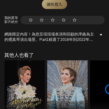
請先登入
我的星等
影片給分
網路限定內容！為您呈現現場表演和回顧的序曲為主
的禮真琴演出場景。Part1精選了2016年到2022年間
的公演。展開賞心悅目一幕!敬請欣賞! ※因版權考
量部分場景予以刪除。
其他人也看了