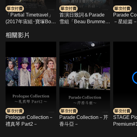
「Partial Timetravel」
首演日致詞＆Parade
Parade Co
(2017年宙組･寶塚Bow
雪組「Beau Brummell
－星組篇
Hall･千秋樂)
－過分美麗的男子－」
相關影片
「Prayer－祈禱－」
Prologue Collection－
Parade Collection－芹
STAGE Pi
禮真琴 Part2－
香斗亞－
Premium
「BE SHI