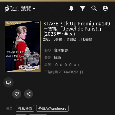
Hami Video
瀏覽
STAGE Pick Up Premium#149
－雪組「Jewel de Paris!!」
(2023年･全國)－
2025．3分鐘 ．
普遍級
．HD畫質
寶塚歌劇
類型
日語
發音
0
星等
下架時間 2026年08月31日
演員
彩風咲奈
夢白AYAandmore