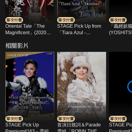
Oriental Tale「The
STAGE Pick Up from
「義經妖
Magnificent」(2020年
「Tiara Azul -
(YOSHIT
宙組･Dramacity･千秋
Destino-」
(2018年
相關影片
樂)
Hall･千秋
STAGE Pick Up
首演日致詞＆Parade
STAGE Pi
Premium#163－雪組
雪組「ROBIN THE
Premium