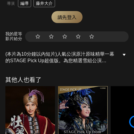
編導
藤井大介
導演
請先登入
我的星等
影片給分
(本片為10分鐘以內短片)人氣公演原汁原味精華一幕
的STAGE Pick Up超值版。為您精選雪組公演
「Jewel de Paris!!」當中、正當皇太子(彩風)和女人
們打情罵俏之時，孤芳(夢白)登場、演繹成一段性感
其他人也看了
舞步的場景！