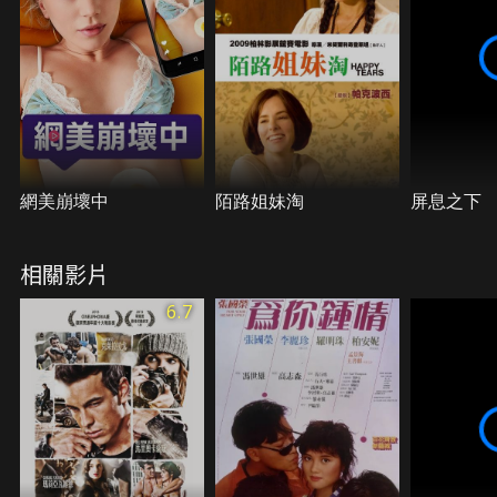
網美崩壞中
陌路姐妹淘
屏息之下
相關影片
6.7