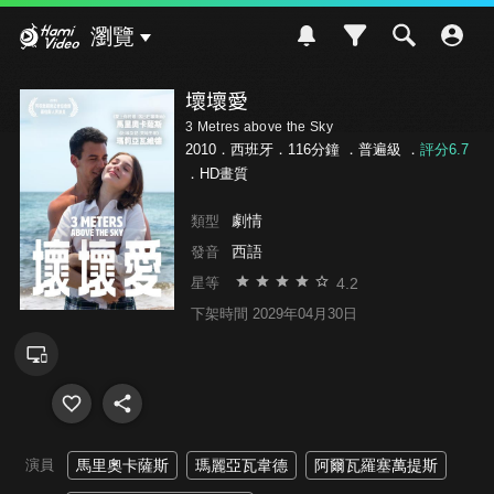
Hami Video
瀏覽
壞壞愛
3 Metres above the Sky
2010．西班牙．116分鐘 ．
普遍級
．
評分6.7
．HD畫質
劇情
類型
西語
發音
4.2
星等
下架時間 2029年04月30日
演員
馬里奧卡薩斯
瑪麗亞瓦韋德
阿爾瓦羅塞萬提斯