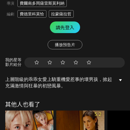
費爾南多岡薩雷斯莫利納
導演
費德里科莫恰
拉蒙薩拉哲
編劇
請先登入
播放預告片
我的星等
影片給分
上層階級的乖乖女愛上騎重機愛惹事的壞男孩，掀起
充滿激情與狂暴的初戀風暴。
其他人也看了
5.2