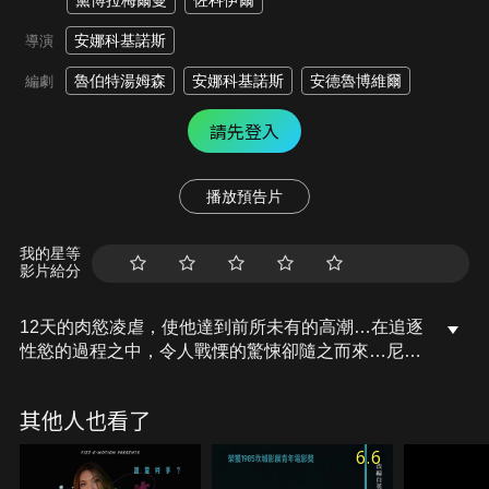
黛博拉梅爾曼
佐科伊爾
安娜科基諾斯
導演
魯伯特湯姆森
安娜科基諾斯
安德魯博維爾
編劇
請先登入
播放預告片
我的星等
影片給分
12天的肉慾凌虐，使他達到前所未有的高潮…在追逐
性慾的過程之中，令人戰慄的驚悚卻隨之而來…尼爾
是知名舞者，某天遭到三個蒙面人綁架，接下來的12
天裡，三個女人以慾望凌虐讓他精神緊繃到極限，卻
其他人也看了
也體驗到前所未有的高潮。她們在他身上烙下的慾望
傷痕，迫使他在相遇的每個女人身上追尋熟悉卻又害
6.6
怕的特殊印記。