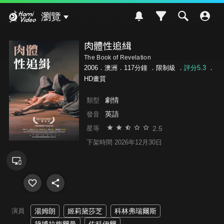
Hami Video
瀏覽
肉體性追緝
The Book of Revelation
2006．澳洲．117分鐘 ．
限制級
．
評分5.3
．
HD畫質
劇情
類型
英語
發音
2.5
星等
下架時間 2026年12月30日
演員
湯姆朗
姬莉黛莎芝
科林弗瑞爾斯