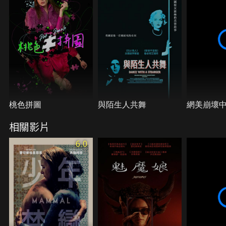
桃色拼圖
與陌生人共舞
網美崩壞
相關影片
6.0