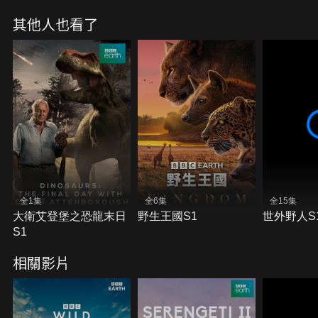
其他人也看了
全1集
全6集
全15集
大衛艾登堡之恐龍末日
野生王國S1
世外野人S
S1
相關影片