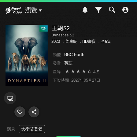
Hami Video
瀏覽
王朝S2
Dynasties S2
2020 ．
普遍級
．HD畫質 ．全6集
BBC Earth
類型
英語
發音
4.5
星等
下架時間
2027年05月27日
演員
大衛艾登堡