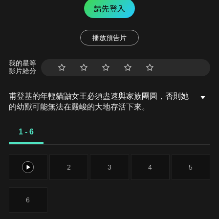
請先登入
播放預告片
我的星等
影片給分
甫登基的年輕貓鼬女王必須盡速與家族團圓，否則她
的幼獸可能無法在嚴峻的大地存活下來。
1 - 6
1
2
3
4
5
6