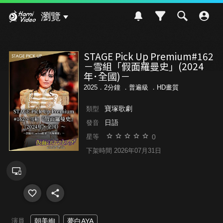
Hami Video
瀏覽
STAGE Pick Up Premium#162
－雪組「假面羅曼史」(2024
年･全國)－
2025．2分鐘 ．
普遍級
．HD畫質
寶塚歌劇
類型
日語
發音
0
星等
下架時間 2026年07月31日
演員
朝美絢
夢白AYA