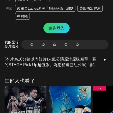
改編自Laclos原著「危險關係」編劇
柴田侑宏導演
導演
中村曉
請先登入
我的星等
影片給分
(本片為10分鐘以內短片)人氣公演原汁原味精華一幕
的STAGE Pick Up超值版。為您精選雪組公演「假面
羅曼史」(2024年・全國)當中、凡爾蒙子爵(朝美)和
梅黛侯爵夫人(夢白)所設計的工於心計的戀愛遊戲的
其他人也看了
緣起場景！改編自拉克洛原著「危險関係」
6.9