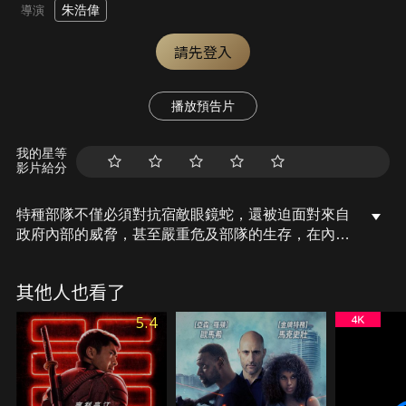
朱浩偉
導演
請先登入
播放預告片
我的星等
影片給分
特種部隊不僅必須對抗宿敵眼鏡蛇，還被迫面對來自
政府內部的威脅，甚至嚴重危及部隊的生存，在內憂
與外患的多重夾擊之下，他們該如何在國家與生存間
找到解決之道？
其他人也看了
5.4