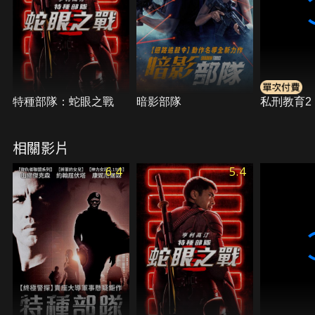
特種部隊：蛇眼之戰
暗影部隊
私刑教育2
相關影片
6.4
5.4