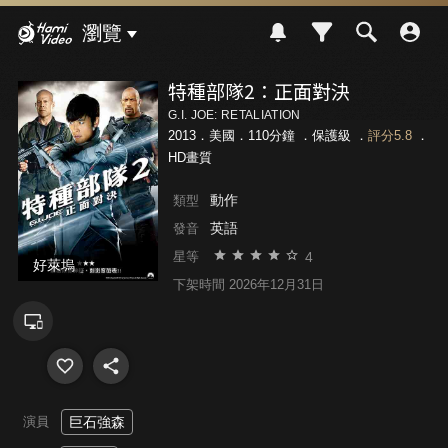
Hami Video
瀏覽
特種部隊2：正面對決
G.I. JOE: RETALIATION
2013．美國．110分鐘 ．
保護級
．
評分5.8
．
HD畫質
動作
類型
英語
發音
4
星等
好萊塢
下架時間 2026年12月31日
演員
巨石強森