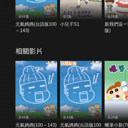
全44集
全2集
全26集
元氣媽媽(台語版100
小兒子S1
新我們這一
～143)
版)
相關影片
全44集
全44集
全26集
元氣媽媽(100～143)
元氣媽媽(台語版100
蠟筆小新(70