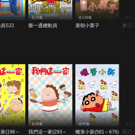
全25集
全138集
全13
員S22
樂一通總動員
唐朝小栗子
蘑菇
全39集
全95集
全32
家(196～
我們這一家(293～
蠟筆小新(581～676)
我們這