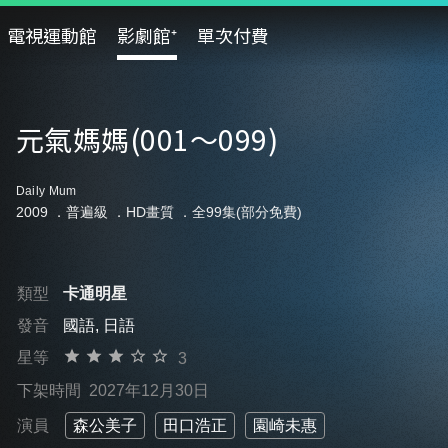
電視運動館
影劇館⁺
單次付費
元氣媽媽(001～099)
Daily Mum
2009 ．
普遍級
．HD畫質 ．全99集(部分免費)
類型
卡通明星
發音
國語, 日語
星等
3
下架時間
2027年12月30日
演員
森公美子
田口浩正
園崎未惠