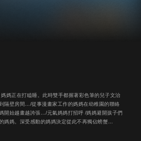
了，媽媽正在打瞌睡。此時雙手都握著彩色筆的兒子文治
到隔壁房間…/從事漫畫家工作的媽媽在幼稚園的聯絡
開始越畫越誇張…/元氣媽媽打招呼 /媽媽避開孩子們
的媽媽。深受感動的媽媽決定從此不再獨佔螃蟹…