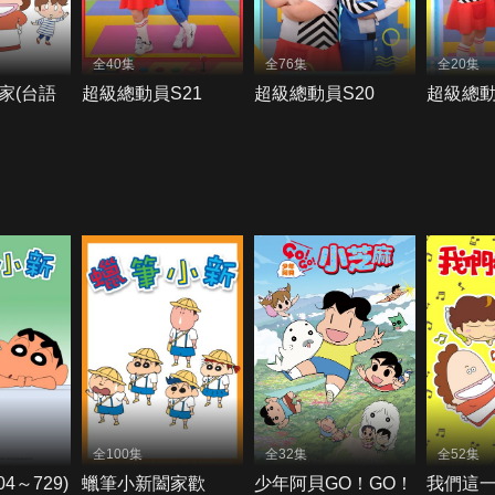
全40集
全76集
全20集
家(台語
超級總動員S21
超級總動員S20
超級總動
全100集
全32集
全52集
4～729)
蠟筆小新闔家歡
少年阿貝GO！GO！
我們這一