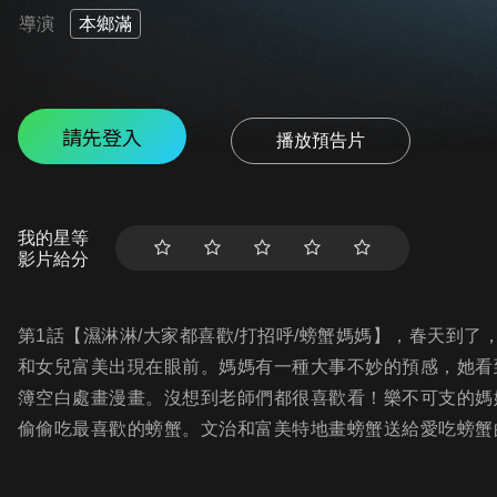
導演
本鄉滿
請先登入
播放預告片
我的星等
影片給分
第1話【濕淋淋/大家都喜歡/打招呼/螃蟹媽媽】，春天到
和女兒富美出現在眼前。媽媽有一種大事不妙的預感，她看
簿空白處畫漫畫。沒想到老師們都很喜歡看！樂不可支的媽媽
偷偷吃最喜歡的螃蟹。文治和富美特地畫螃蟹送給愛吃螃蟹