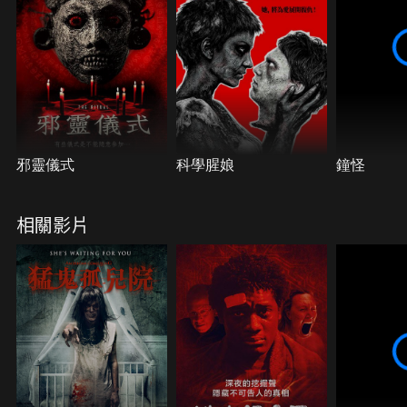
邪靈儀式
科學腥娘
鐘怪
相關影片