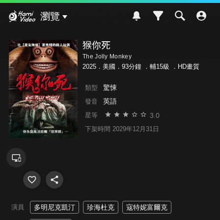
Hami Video
瀏覽
猴你死
The Jolly Monkey
2025．美國．93分鐘 ．
輔15級
．HD畫質
驚悚
類型
英語
發音
3.0
星等
下架時間 2029年12月31日
演員
多明尼克凱汀
珍海杜克
寇特妮富爾克