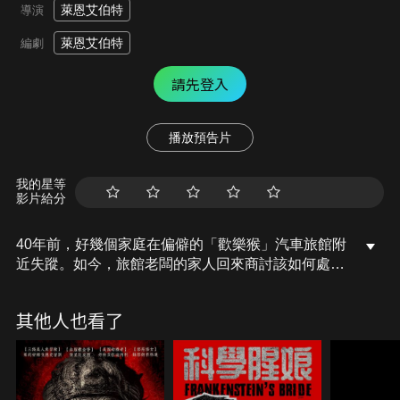
萊恩艾伯特
導演
萊恩艾伯特
編劇
請先登入
播放預告片
我的星等
影片給分
40年前，好幾個家庭在偏僻的「歡樂猴」汽車旅館附
近失蹤。如今，旅館老闆的家人回來商討該如何處理
這個地方。沒想到，他們卻接連被一個穿著「歡樂
猴」布偶裝的人殺害……。
其他人也看了