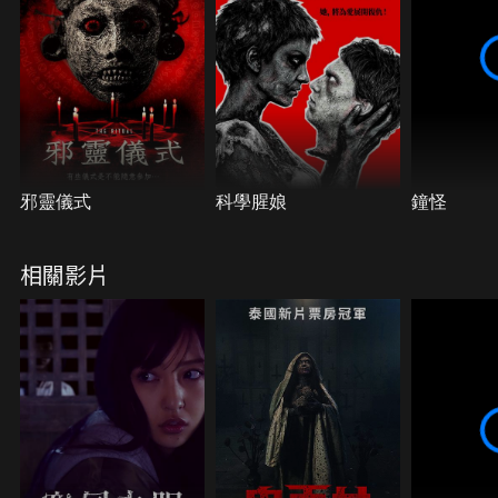
邪靈儀式
科學腥娘
鐘怪
相關影片