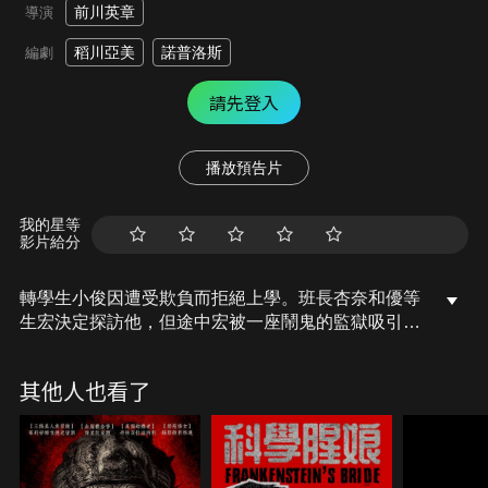
前川英章
導演
稻川亞美
諾普洛斯
編劇
請先登入
播放預告片
我的星等
影片給分
轉學生小俊因遭受欺負而拒絕上學。班長杏奈和優等
生宏決定探訪他，但途中宏被一座鬧鬼的監獄吸引。
與此同時，卓郎和他的朋友們計劃在此進行探險直
播，突如其來的詭異事件使他們陷入可怕的陷阱中。
其他人也看了