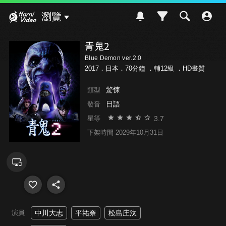
Hami Video
瀏覽
青鬼2
Blue Demon ver.2.0
2017．日本．70分鐘 ．
輔12級
．HD畫質
驚悚
類型
日語
發音
3.7
星等
下架時間 2029年10月31日
演員
中川大志
平祐奈
松島庄汰