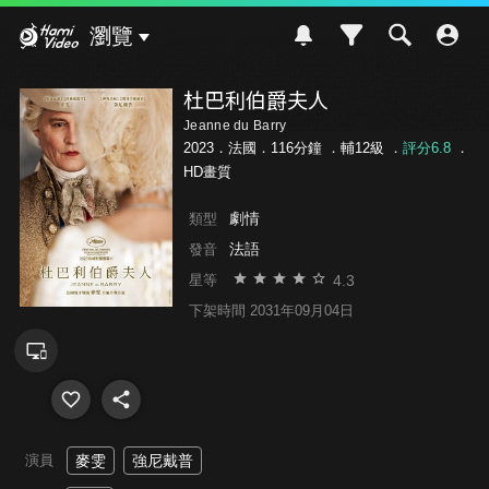
Hami Video
瀏覽
杜巴利伯爵夫人
Jeanne du Barry
2023．法國．116分鐘 ．
輔12級
．
評分6.8
．
HD畫質
劇情
類型
法語
發音
4.3
星等
下架時間 2031年09月04日
演員
麥雯
強尼戴普