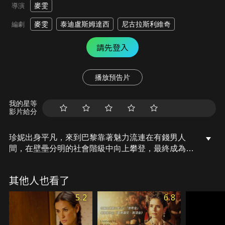
麥雯
導演
麥雯
泰迪盧斯姆達西
尼古拉斯利維奇
編劇
請先登入
播放預告片
我的星等
影片給分
珍妮出身平凡，來到巴黎靠著魅力流連在有錢男人
間，在壁壘分明的社會階級中向上攀登，最終成為杜
巴利伯爵的情人。在某次與國王路易十五的會面中，
竟意外讓路易十五對她一見鍾情，這場邂逅之後，珍
其他人也看了
妮成為了墜入愛河的國王的情婦，而珍妮帶著一身的
爭議進入了凡爾賽宮，在這保守封建的貴族社會中引
5.2
6.8
起軒然大波。