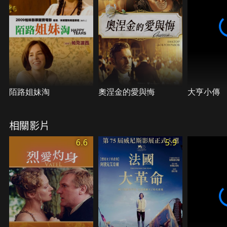
陌路姐妹淘
奧涅金的愛與悔
大亨小傳
相關影片
6.6
5.9