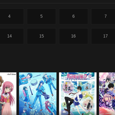
4
5
6
7
14
15
16
17