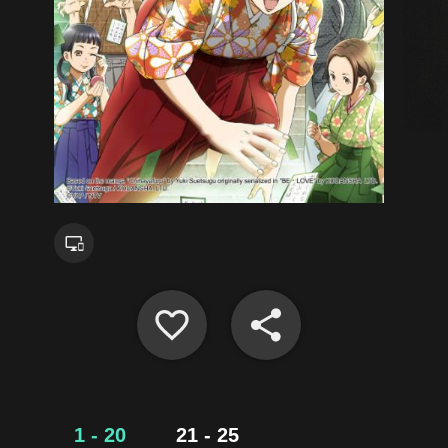
1 - 20
21 - 25