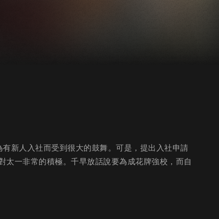
為有新人入社而受到很大的鼓舞。可是，提出入社申請
對太一非常的積極。千早放話說要為成花牌強校，而自