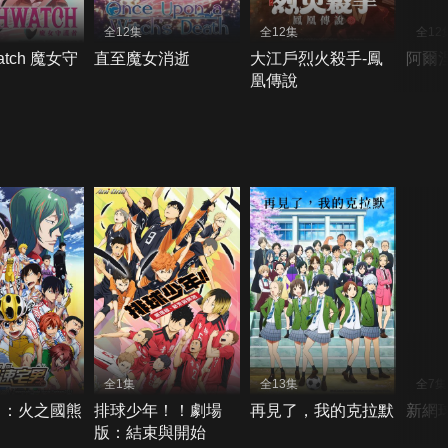
全12集
全12集
全12
Watch 魔女守
直至魔女消逝
大江戶烈火殺手-鳳
阿爾
凰傳說
全1集
全13集
全7集
男：火之國熊
排球少年！！劇場
再見了，我的克拉默
新網
版：結束與開始