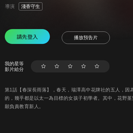
導演
淺香守生
請先登入
播放預告片
我的星等
影片給分
第1話【春深長雨落】，春天，瑞澤高中花牌社的五人，因
的，幾乎都是以太一為目標的女孩子初學者。其中，花野堇
願負責教育新人。