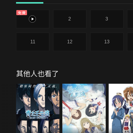
免費
1
2
3
11
12
13
其他人也看了