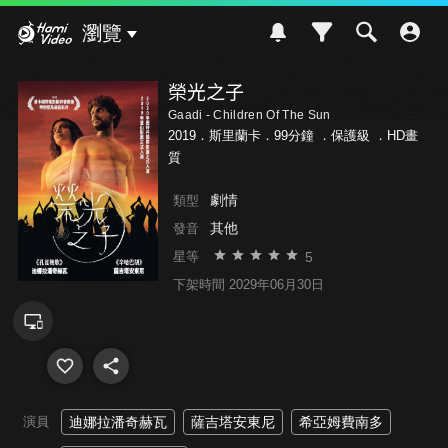
Hami Video
瀏覽
榮光之子
Gaadi - Children Of The Sun
2019．斯里蘭卡．99分鐘 ．
保護級
．HD畫
質
劇情
類型
其他
發音
5
星等
下架時間 2029年06月30日
演員
迪娜拉潘奇赫瓦
薩吉塔安東尼
希亞姆費南多