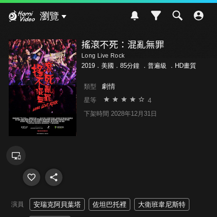
Hami Video
瀏覽
搖滾不死：混亂無罪
Long Live Rock
2019．美國．85分鐘 ．
普遍級
．HD畫質
劇情
類型
4
星等
下架時間 2028年12月31日
演員
安瑞克阿貝葉塔
佐坦巴托裡
大衛班韋尼斯特