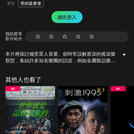
喬納森麥修
導演
請先登入
我的星等
影片給分
本片將探討備受眾人喜愛、卻時常誤解甚深的搖滾樂
類型，集結許多知名樂團的訪談，例如金屬製品樂
團、槍與玫瑰樂團、滑結樂團、七級煉獄樂團、崆樂
團等等，這些音樂人將分享他們如何將生命奉獻給搖
其他人也看了
滾樂、與粉絲之間的特殊連結、以及搖滾樂文化不可
避談的黑暗面。
5.4
9.3