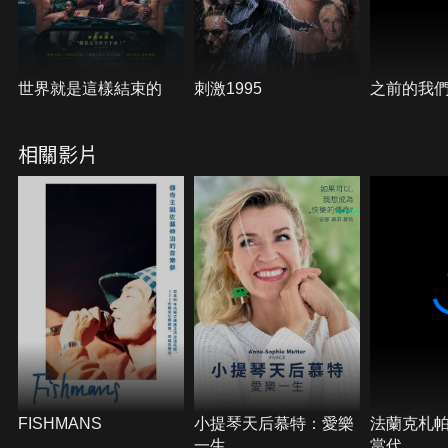
世界就是這樣結束的
刺激1995
之前的我
相關影片
FISHMANS
小提琴天后慕特：愛樂
法蘭克札
一生
當代