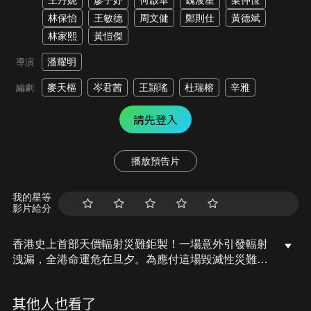
王丹妮
廖子妤
何啟華
魏浚笙
梁仲恆
林保怡
王敏德
周文健
鄭則仕
黃德斌
林家熙
黃愷傑
潘耀明
導演
麥天樞
岑君茜
王頴瑤
杜瑞榕
辛雅
編劇
請先登入
播放預告片
我的星等
影片給分
香港史上首部天價輻射災難鉅製！一場意外引發輻射
洩漏，全港命運危在旦夕。為應付這場毀滅性災難，
專家范偉立加入由署理行政長官，Cecilia主持的緊急
危機應變小組。700萬人家園隨時毀於一旦，消防隊
其他人也看了
臨危受命深入輻射區，拼死阻止輻射擴散全港。面對