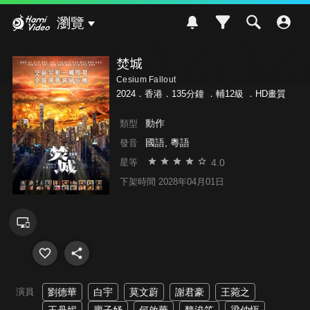
Hami Video
瀏覽
焚城
Cesium Fallout
2024．香港．135分鐘 ．
輔12級
．HD畫質
動作
類型
國語, 粵語
發音
4.0
星等
下架時間 2028年04月01日
演員
劉德華
白宇
莫文蔚
謝君豪
王菀之