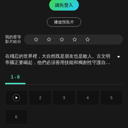
請先登入
播放預告片
我的星等
影片給分
在殘忍的世界裡，大自然既是朋友也是敵人。古文明
帝國正要崛起，他們必須善用技能和獨創性守護自己
的地盤，建立文化。
1 - 6
1
2
3
4
5
6