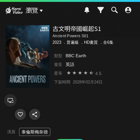
Hami Video
瀏覽
古文明帝國崛起S1
Ancient Powers S01
2023 ．
普遍級
．HD畫質 ．全6集
BBC Earth
類型
英語
發音
4.5
星等
下架時間
2028年02月24日
演員
泰倫斯梅奈德