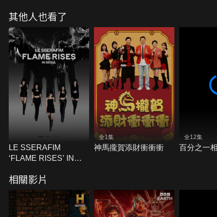
其他人也看了
全1集
全12集
LE SSERAFIM
神馬攏賀添財衝衝衝
百分之一
‘FLAME RISES’ IN
SEOUL
相關影片