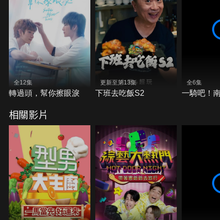
全12集
更新至第13集
全6集
轉過頭，幫你擦眼淚
下班去吃飯S2
一騎吧！
相關影片