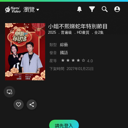
Hami Video
瀏覽
小姐不熙娣蛇年特別節目
2025 ．
普遍級
．HD畫質 ．全2集
綜藝
類型
國語
發音
4.0
星等
下架時間
2027年01月21日
請先登入