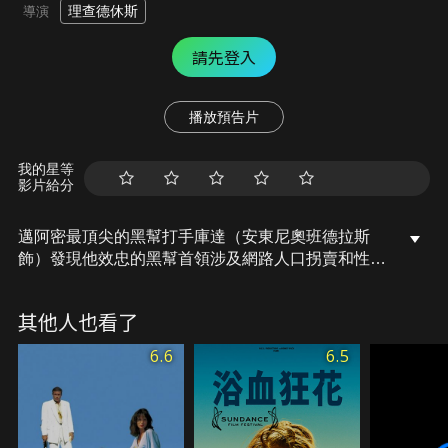
理查德休斯
導演
請先登入
播放預告片
我的星等
影片給分
邁阿密最頂尖的黑幫打手庫達（安東尼奧班德拉斯
飾）發現他效忠的黑幫首領涉及網路人口拐賣和性販
運後，決定不惜一切拯救一名年紀與他女兒相仿的受
害者。
其他人也看了
6.6
6.5