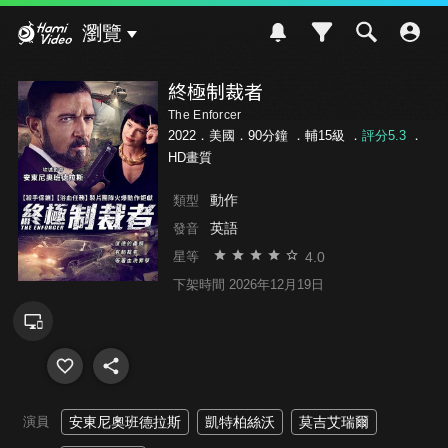
Hami Video
瀏覽
終極制裁者
The Enforcer
2022．美國．90分鐘 ．
輔15級
．
評分5.3
．
HD畫質
動作
類型
英語
發音
4.0
星等
下架時間 2026年12月19日
演員
安東尼奧班德拉斯
凱特柏絲沃
莫吉艾瑞爾