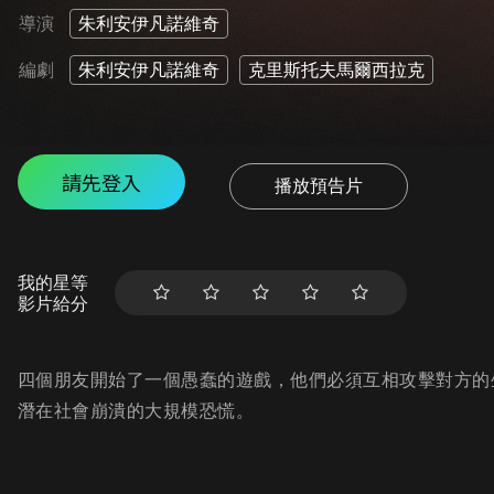
導演
朱利安伊凡諾維奇
編劇
朱利安伊凡諾維奇
克里斯托夫馬爾西拉克
請先登入
播放預告片
我的星等
影片給分
四個朋友開始了一個愚蠢的遊戲，他們必須互相攻擊對方的
潛在社會崩潰的大規模恐慌。