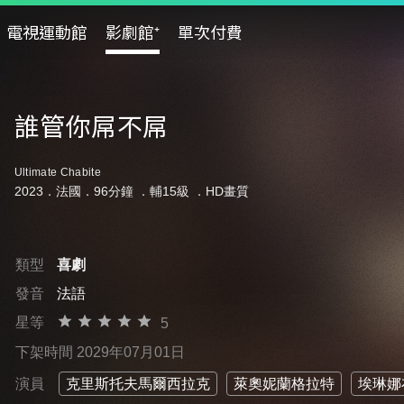
電視運動館
影劇館⁺
單次付費
誰管你屌不屌
Ultimate Chabite
2023．法國．96分鐘 ．
輔15級
．HD畫質
類型
喜劇
發音
法語
星等
5
下架時間 2029年07月01日
演員
克里斯托夫馬爾西拉克
萊奧妮蘭格拉特
埃琳娜