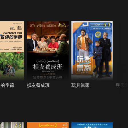
6.2
6.0
停的季節
損友養成班
玩具當家
明天
7.3