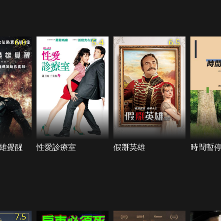
6.0
5.4
6.5
雄覺醒
性愛診療室
假掰英雄
時間暫
7.5