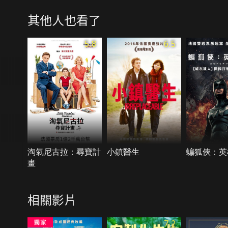
其他人也看了
5.8
6.5
淘氣尼古拉：尋寶計
小鎮醫生
蝙狐俠：英
畫
相關影片
7.2