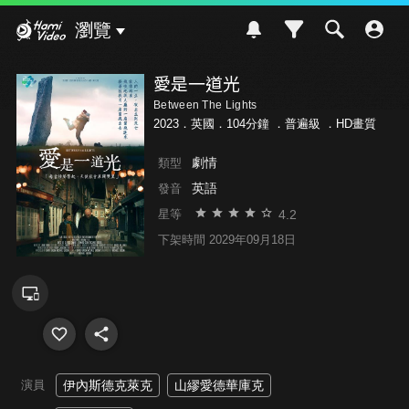
Hami Video
瀏覽
愛是一道光
Between The Lights
2023．英國．104分鐘 ．
普遍級
．HD畫質
劇情
類型
英語
發音
4.2
星等
下架時間 2029年09月18日
演員
伊內斯德克萊克
山繆愛德華庫克