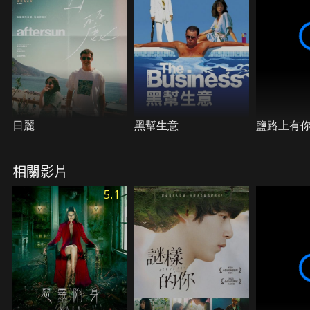
別？
日麗
黑幫生意
鹽路上有
相關影片
5.1