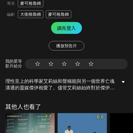
麥可格魯姆
導演
大衛格魯姆
麥可格魯姆
編劇
請先登入
播放預告片
我的星等
影片給分
理性至上的科學家艾莉絲和聲稱能與另一個世界亡魂
溝通的靈媒傑伊相愛了。儘管艾莉絲始終對於傑伊的
「通靈」能力半信半疑，兩人仍一起度過了一段浪漫
快樂的日子。直到某天，總是協助亡靈了結心願的傑
其他人也看了
伊驟逝，留下艾莉絲獨自面對悲傷。傷心欲絕的艾莉
絲總是覺得生活中處處殘留著傑伊的影子，彷彿從沒
7.7
6.6
離開過，每一道微光、每一個聲響都像是證明著傑伊
仍在她的身邊，她該如何與另一個世界的愛人好好道