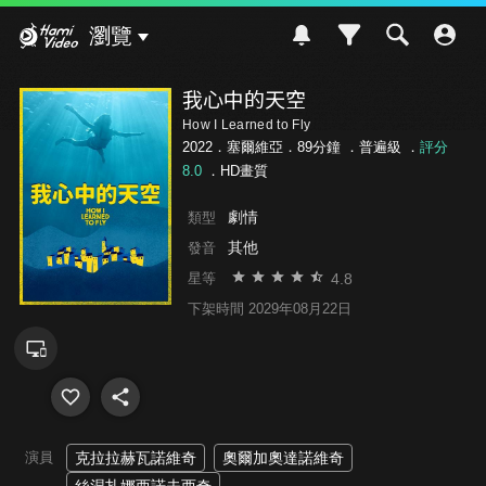
Hami Video
瀏覽
我心中的天空
How I Learned to Fly
2022．塞爾維亞．89分鐘 ．
普遍級
．
評分
8.0
．HD畫質
劇情
類型
其他
發音
4.8
星等
下架時間 2029年08月22日
演員
克拉拉赫瓦諾維奇
奧爾加奧達諾維奇