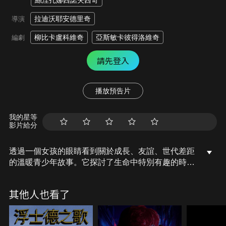
絲涅扎娜西諾夫西奇
拉迪沃耶安德里奇
導演
柳比卡盧科維奇
亞斯敏卡彼得洛維奇
編劇
請先登入
播放預告片
我的星等
影片給分
透過一個女孩的眼睛看到關於成長、友誼、世代差距
的溫暖青少年故事。它探討了生命中特別有趣的時
刻，即童年的結束與另一個嶄新的開始。
其他人也看了