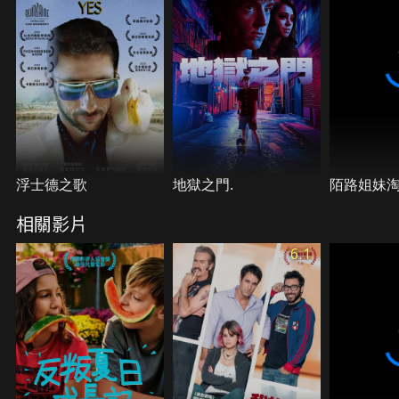
浮士德之歌
地獄之門.
陌路姐妹
相關影片
6.1