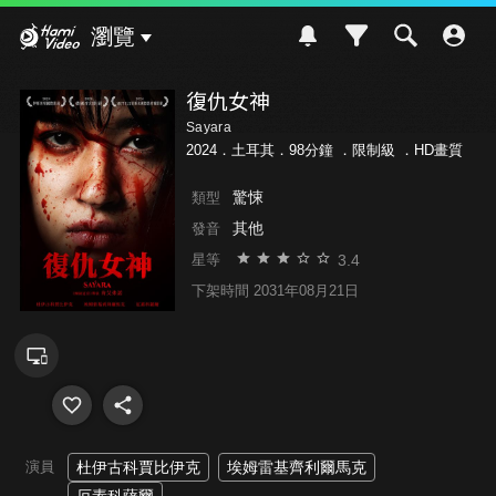
Hami Video
瀏覽
復仇女神
Sayara
2024．土耳其．98分鐘 ．
限制級
．HD畫質
驚悚
類型
其他
發音
3.4
星等
下架時間 2031年08月21日
演員
杜伊古科賈比伊克
埃姆雷基齊利爾馬克