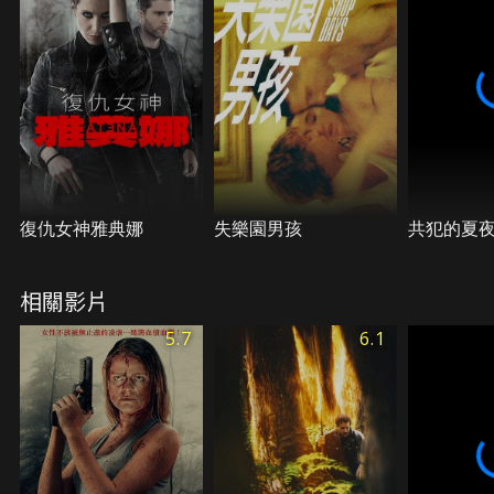
復仇女神雅典娜
失樂園男孩
共犯的夏
相關影片
5.7
6.1