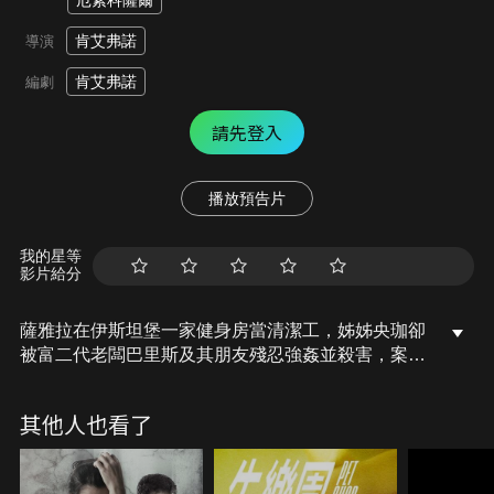
厄素科薩爾
肯艾弗諾
導演
肯艾弗諾
編劇
請先登入
播放預告片
我的星等
影片給分
薩雅拉在伊斯坦堡一家健身房當清潔工，姊姊央珈卻
被富二代老闆巴里斯及其朋友殘忍強姦並殺害，案件
被草率定為自殺，巴里斯也因證據不足而逍遙法外，
薩雅拉的父親沙米爾巴扎羅夫曾是土庫曼的特種部隊
其他人也看了
指揮官，也是武術冠軍，他訓練她精通近身格鬥，薩
雅拉發誓要為姊姊復仇，執行屬於她的正義。