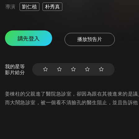
導演
劉仁植
朴秀真
請先登入
播放預告片
我的星等
影片給分
姜棟柱的父親進了醫院急診室，卻因為跟在其後進來的是議
而大鬧急診室，被一個看不清臉孔的醫生阻止，並且告訴他