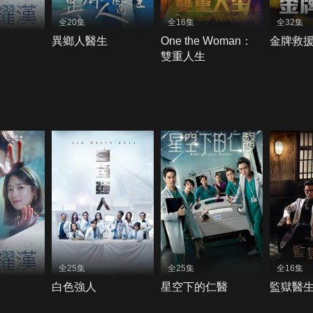
全20集
全16集
全32集
異鄉人醫生
One the Woman：
金牌救
雙重人生
全25集
全25集
全16集
白色強人
星空下的仁醫
監獄醫