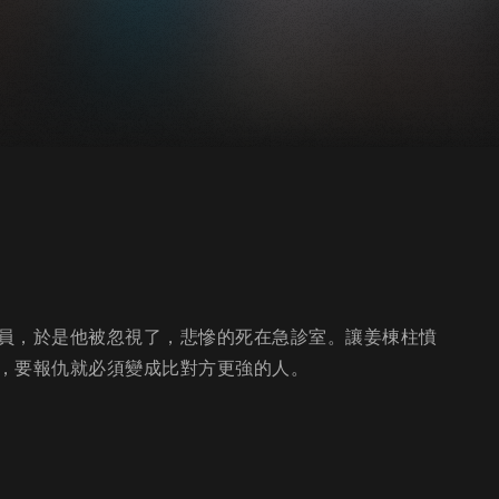
員，於是他被忽視了，悲慘的死在急診室。讓姜棟柱憤
，要報仇就必須變成比對方更強的人。