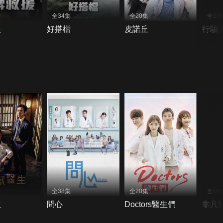
全34集
全20集
全13
援
好搭檔
皮諾丘
行騙
全38集
全20集
全16
生
問心
Doctors醫生們
非凡