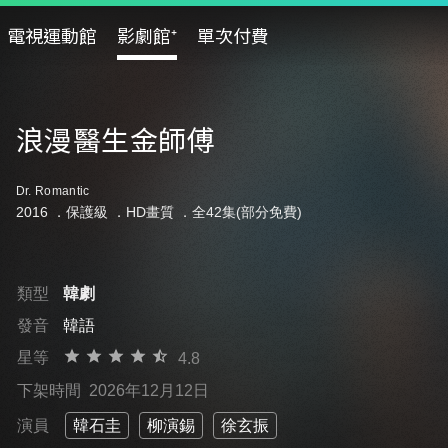
電視運動館
影劇館⁺
單次付費
浪漫醫生金師傅
Dr. Romantic
2016 ．
保護級
．HD畫質 ．全42集(部分免費)
類型
韓劇
發音
韓語
星等
4.8
下架時間
2026年12月12日
演員
韓石圭
柳演錫
徐玄振