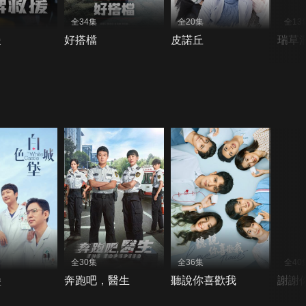
全34集
全20集
全13
援
好搭檔
皮諾丘
瑞草
全30集
全36集
全40
堡
奔跑吧，醫生
聽說你喜歡我
謝謝