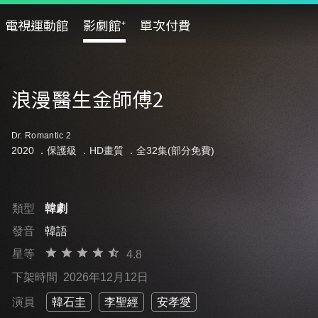
電視運動館
影劇館⁺
單次付費
浪漫醫生金師傅2
Dr. Romantic 2
2020 ．
保護級
．HD畫質 ．全32集(部分免費)
類型
韓劇
發音
韓語
星等
4.8
下架時間
2026年12月12日
演員
韓石圭
李聖經
安孝燮