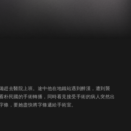
備趕去醫院上班。途中他在地鐵站遇到醉漢，遭到襲
看朴民國的手術轉播，同時看見接受手術的病人突然出
字條，要她盡快將字條遞給手術室。