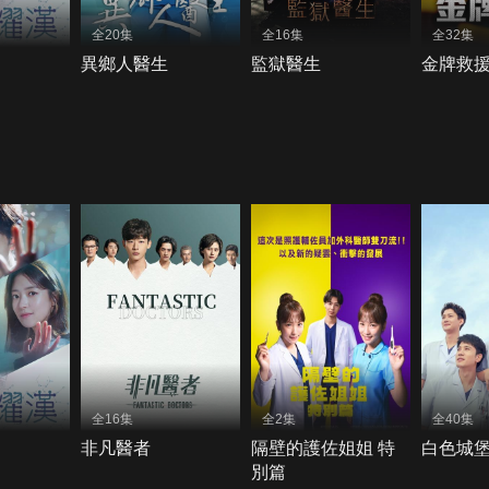
全20集
全16集
全32集
異鄉人醫生
監獄醫生
金牌救
全16集
全2集
全40集
非凡醫者
隔壁的護佐姐姐 特
白色城
別篇