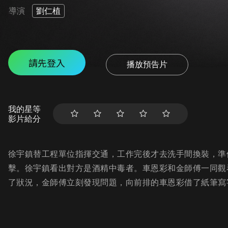
導演
劉仁植
請先登入
播放預告片
我的星等
影片給分
徐宇鎮替工程單位指揮交通，工作完後才去洗手間換裝，準
擊。徐宇鎮看出對方是酒精中毒者。車恩彩和金師傅一同觀
了狀況，金師傅立刻發現問題，向前排的車恩彩借了紙筆寫